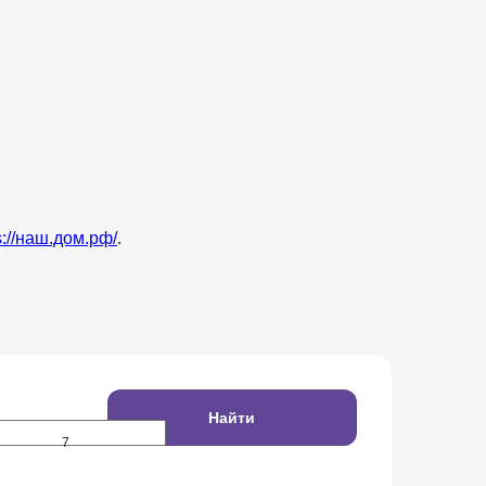
s://наш.дом.рф/
.
Найти
7