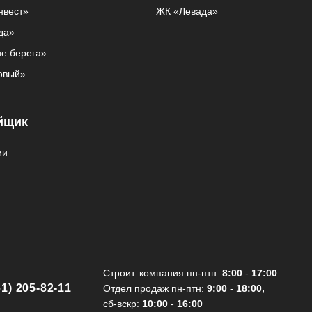
нвест»
ЖК «Левада»
да»
е берега»
овый»
йщик
ии
Cтроит. компания пн-птн:
8:00
-
17:00
61) 205-82-11
Отдел продаж пн-птн:
9:00
-
18:00,
сб-вскр:
10:00
-
16:00