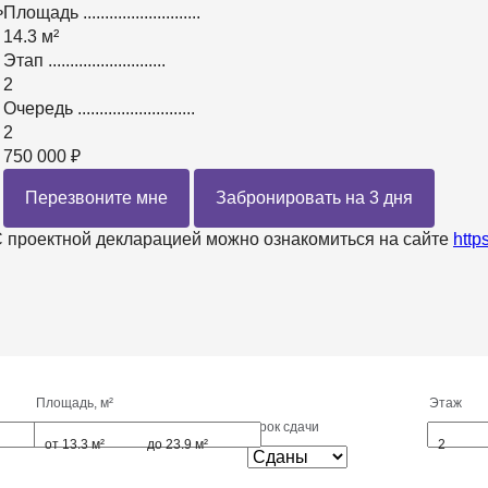
ь
Площадь
...........................
14.3 м²
Этап
...........................
2
Очередь
...........................
2
750 000 ₽
Перезвоните мне
Забронировать на 3 дня
 проектной декларацией можно ознакомиться на сайте
http
Площадь, м²
Этаж
Срок сдачи
от 13.3 м²
до 23.9 м²
2