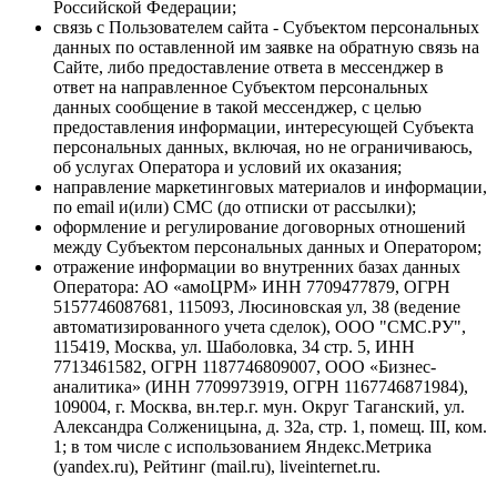
Российской Федерации;
связь с Пользователем сайта - Субъектом персональных
данных по оставленной им заявке на обратную связь на
Сайте, либо предоставление ответа в мессенджер в
ответ на направленное Субъектом персональных
данных сообщение в такой мессенджер, с целью
предоставления информации, интересующей Субъекта
персональных данных, включая, но не ограничиваюсь,
об услугах Оператора и условий их оказания;
направление маркетинговых материалов и информации,
по email и(или) СМС (до отписки от рассылки);
оформление и регулирование договорных отношений
между Субъектом персональных данных и Оператором;
отражение информации во внутренних базах данных
Оператора: АО «амоЦРМ» ИНН 7709477879, ОГРН
5157746087681, 115093, Люсиновская ул, 38 (ведение
автоматизированного учета сделок), ООО "СМС.РУ",
115419, Москва, ул. Шаболовка, 34 стр. 5, ИНН
7713461582, ОГРН 1187746809007, ООО «Бизнес-
аналитика» (ИНН 7709973919, ОГРН 1167746871984),
109004, г. Москва, вн.тер.г. мун. Округ Таганский, ул.
Александра Солженицына, д. 32а, стр. 1, помещ. III, ком.
1; в том числе с использованием Яндекс.Метрика
(yandex.ru), Рейтинг (mail.ru), liveinternet.ru.