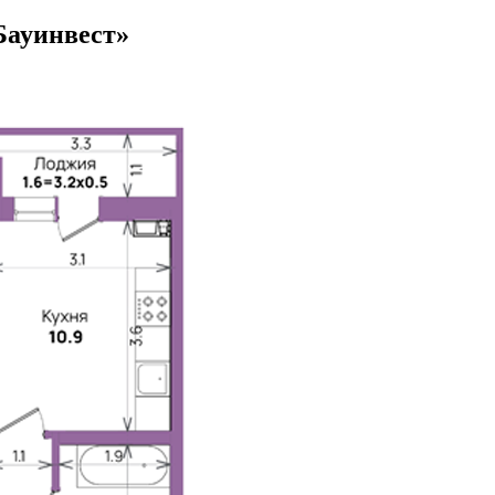
Бауинвест»