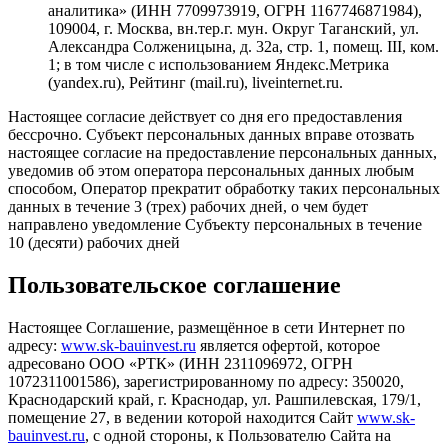
аналитика» (ИНН 7709973919, ОГРН 1167746871984),
109004, г. Москва, вн.тер.г. мун. Округ Таганский, ул.
Александра Солженицына, д. 32а, стр. 1, помещ. III, ком.
1; в том числе с использованием Яндекс.Метрика
(yandex.ru), Рейтинг (mail.ru), liveinternet.ru.
Настоящее согласие действует со дня его предоставления
бессрочно. Субъект персональных данных вправе отозвать
настоящее согласие на предоставление персональных данных,
уведомив об этом оператора персональных данных любым
способом, Оператор прекратит обработку таких персональных
данных в течение 3 (трех) рабочих дней, о чем будет
направлено уведомление Субъекту персональных в течение
10 (десяти) рабочих дней
Пользовательское соглашение
Настоящее Соглашение, размещённое в сети Интернет по
адресу:
www.sk-bauinvest.ru
является офертой, которое
адресовано ООО «РТК» (ИНН 2311096972, ОГРН
1072311001586), зарегистрированному по адресу: 350020,
Краснодарский край, г. Краснодар, ул. Рашпилевская, 179/1,
помещение 27, в ведении которой находится Сайт
www.sk-
bauinvest.ru
, с одной стороны, к Пользователю Сайта на