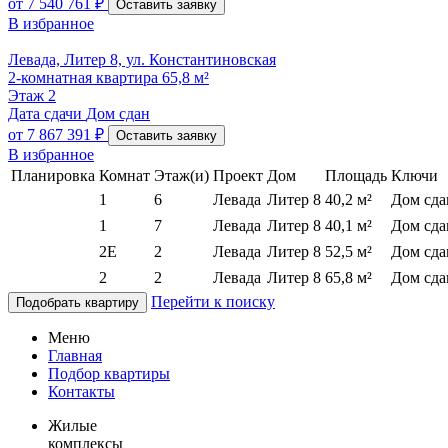
от
7 540 761 ₽
Оставить заявку
В избранное
Левада, Литер 8, ул. Константиновская
2-комнатная квартира 65,8 м²
Этаж
2
Дата сдачи
Дом сдан
от
7 867 391 ₽
Оставить заявку
В избранное
Планировка
Комнат
Этаж(и)
Проект
Дом
Площадь
Ключи
1
6
Левада
Литер 8
40,2 м²
Дом сда
1
7
Левада
Литер 8
40,1 м²
Дом сда
2E
2
Левада
Литер 8
52,5 м²
Дом сда
2
2
Левада
Литер 8
65,8 м²
Дом сда
Перейти к поиску
Подобрать квартиру
Меню
Главная
Подбор квартиры
Контакты
Жилые
комплексы