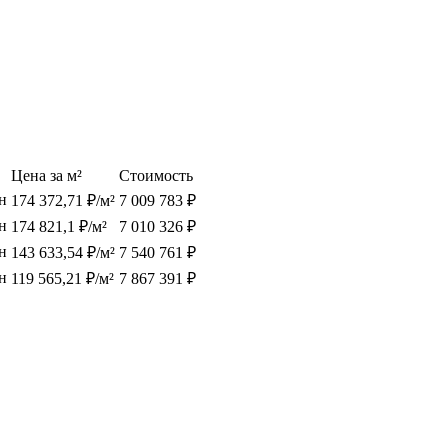
Цена за м²
Стоимость
н
174 372,71 ₽/м²
7 009 783 ₽
н
174 821,1 ₽/м²
7 010 326 ₽
н
143 633,54 ₽/м²
7 540 761 ₽
н
119 565,21 ₽/м²
7 867 391 ₽