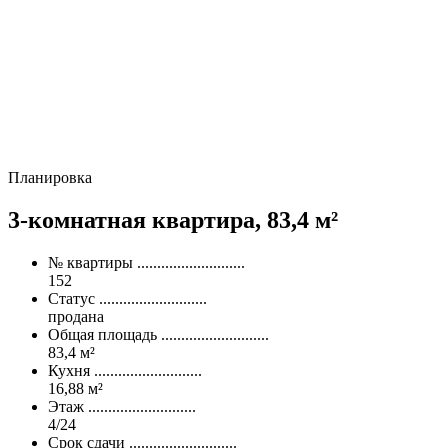
Планировка
3-комнатная квартира,
83,4 м²
№ квартиры
...........................
152
Статус
...........................
продана
Общая площадь
...........................
83,4 м²
Кухня
...........................
16,88 м²
Этаж
...........................
4/24
Срок сдачи
...........................