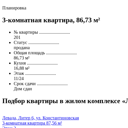
Планировка
3-комнатная квартира,
86,73 м²
№ квартиры
...........................
201
Статус
...........................
продана
Общая площадь
...........................
86,73 м²
Кухня
...........................
16,88 м²
Этаж
...........................
11/24
Срок сдачи
...........................
Дом сдан
Подбор квартиры
в жилом комплексе «
Левада, Литер 6, ул. Константиновская
3-комнатная квартира 87,56 м²