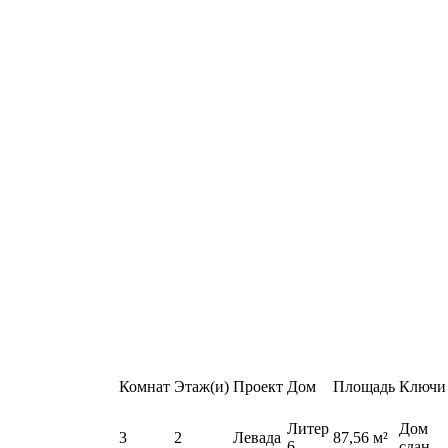
Комнат
Этаж(и)
Проект
Дом
Площадь
Ключи
Литер
Дом
3
2
Левада
87,56 м²
6
сдан