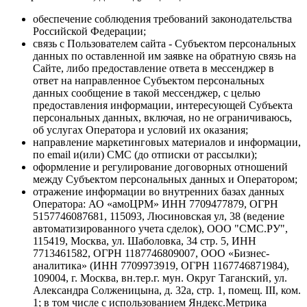
обеспечение соблюдения требований законодательства
Российской Федерации;
связь с Пользователем сайта - Субъектом персональных
данных по оставленной им заявке на обратную связь на
Сайте, либо предоставление ответа в мессенджер в
ответ на направленное Субъектом персональных
данных сообщение в такой мессенджер, с целью
предоставления информации, интересующей Субъекта
персональных данных, включая, но не ограничиваюсь,
об услугах Оператора и условий их оказания;
направление маркетинговых материалов и информации,
по email и(или) СМС (до отписки от рассылки);
оформление и регулирование договорных отношений
между Субъектом персональных данных и Оператором;
отражение информации во внутренних базах данных
Оператора: АО «амоЦРМ» ИНН 7709477879, ОГРН
5157746087681, 115093, Люсиновская ул, 38 (ведение
автоматизированного учета сделок), ООО "СМС.РУ",
115419, Москва, ул. Шаболовка, 34 стр. 5, ИНН
7713461582, ОГРН 1187746809007, ООО «Бизнес-
аналитика» (ИНН 7709973919, ОГРН 1167746871984),
109004, г. Москва, вн.тер.г. мун. Округ Таганский, ул.
Александра Солженицына, д. 32а, стр. 1, помещ. III, ком.
1; в том числе с использованием Яндекс.Метрика