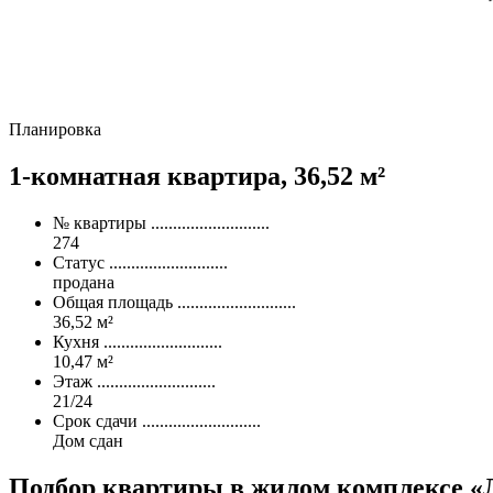
Планировка
1-комнатная квартира,
36,52 м²
№ квартиры
...........................
274
Статус
...........................
продана
Общая площадь
...........................
36,52 м²
Кухня
...........................
10,47 м²
Этаж
...........................
21/24
Срок сдачи
...........................
Дом сдан
Подбор квартиры
в жилом комплексе «